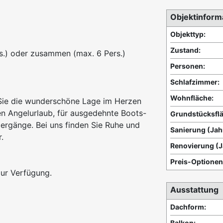
Objektinform
Objekttyp:
Zustand:
s.) oder zusammen (max. 6 Pers.)
Personen:
Schlafzimmer:
Wohnfläche:
Sie die wunderschöne Lage im Herzen
ren Angelurlaub, für ausgedehnte Boots-
Grundstücksflä
rgänge. Bei uns finden Sie Ruhe und
Sanierung (Jah
.
Renovierung (J
Preis-Optionen
zur Verfügung.
Ausstattung
Dachform:
Balkon: