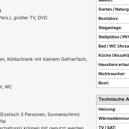
Garten / Natur
t
Pers.), großer TV, DVD
Bootsbox:
Steganlage:
Stellplätze / P
Bad / WC (Anza
Küche (Anzahl)
en, Kühlschrank mit kleinem Gefrierfach,
Haustiere erlau
Nichtraucher:
Boot:
el, WC
Technische A
Heizung:
 (Esstisch 3 Personen, Sonnenschirm)
Wärmedämmun
fel
TV / SAT:
schaltung) können mit genutzt werden