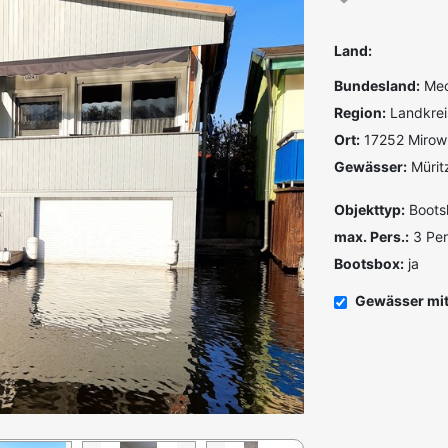
Land:
Bundesland:
Mec
Region:
Landkrei
Ort:
17252 Mirow
Gewässer:
Mürit
Objekttyp:
Boots
max. Pers.:
3 Pe
Bootsbox:
ja
Gewässer mit