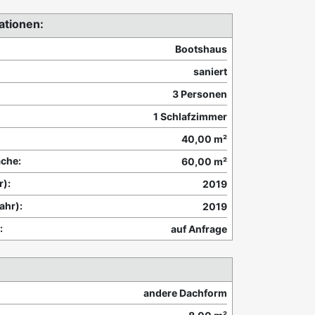
ationen:
Bootshaus
saniert
3 Personen
1 Schlafzimmer
40,00 m²
che:
60,00 m²
r):
2019
ahr):
2019
:
auf Anfrage
andere Dachform