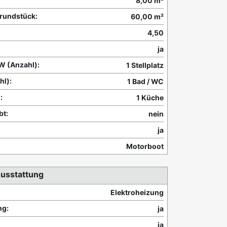
8,00 m²
grundstück:
60,00 m²
4,50
ja
KW (Anzahl):
1 Stellplatz
hl):
1 Bad / WC
:
1 Küche
bt:
nein
ja
Motorboot
usstattung
Elektroheizung
g:
ja
ja