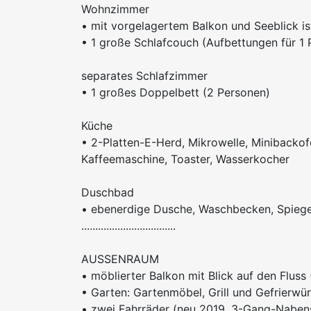
Wohnzimmer
• mit vorgelagertem Balkon und Seeblick is
• 1 große Schlafcouch (Aufbettungen für 1 
separates Schlafzimmer
• 1 großes Doppelbett (2 Personen)
Küche
• 2-Platten-E-Herd, Mikrowelle, Minibackof
Kaffeemaschine, Toaster, Wasserkocher
Duschbad
• ebenerdige Dusche, Waschbecken, Spieg
..................................
AUSSENRAUM
• möblierter Balkon mit Blick auf den Fluss
• Garten: Gartenmöbel, Grill und Gefrierwür
• zwei Fahrräder (neu 2019, 3-Gang-Naben