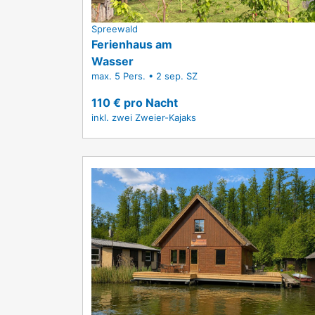
Spreewald
Ferienhaus am
Wasser
max. 5 Pers. • 2 sep. SZ
110
€ pro Nacht
inkl. zwei Zweier-Kajaks