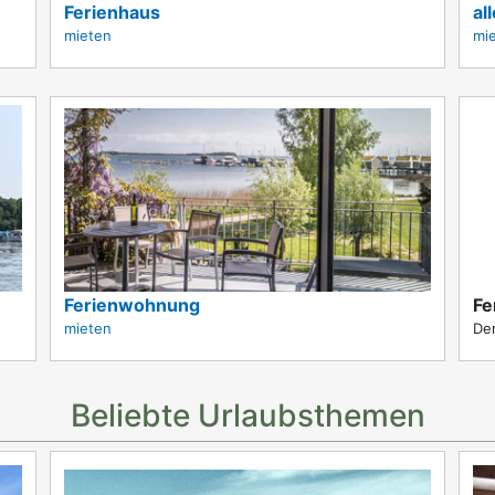
Ferienhaus
al
mieten
mi
Ferienwohnung
Fe
mieten
Dem
Beliebte Urlaubsthemen