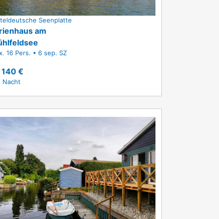
tteldeutsche Seenplatte
rienhaus am
hlfeldsee
. 16 Pers. • 6 sep. SZ
 140 €
o Nacht