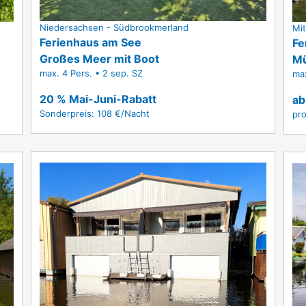
Niedersachsen - Südbrookmerland
Mi
Ferienhaus am See
Fe
Großes Meer mit Boot
Mü
max. 4 Pers. • 2 sep. SZ
max
20 % Mai-Juni-Rabatt
ab
Sonderpreis: 108 €/Nacht
pr