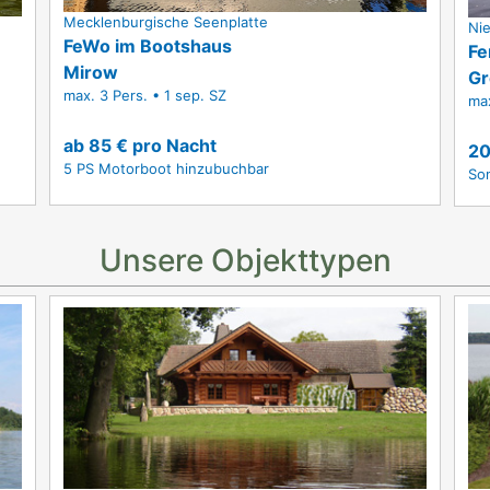
Mecklenburgische Seenplatte
Ni
FeWo im Bootshaus
Fe
Mirow
Gr
max. 3 Pers. • 1 sep. SZ
max
ab 85 € pro Nacht
20
5 PS Motorboot hinzubuchbar
So
Unsere Objekttypen