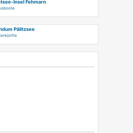
tsee-Insel Fehmarn
usboote
ndum Pälitzsee
terkünfte