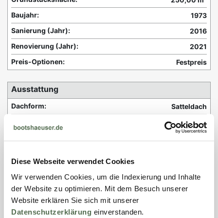
Baujahr:
1973
Sanierung (Jahr):
2016
Renovierung (Jahr):
2021
Preis-Optionen:
Festpreis
Ausstattung
Dachform:
Satteldach
Terasse:
12,00 m²
Garten / Naturgrundstück:
250,00 m²
Bootsbox:
ja
Diese Webseite verwendet Cookies
Steganlage:
ja
Wir verwenden Cookies, um die Indexierung und Inhalte
Bootsliegeplatz / Steg:
ja
der Website zu optimieren. Mit dem Besuch unserer
Stellplätze / PKW (Anzahl):
1 Stellplatz
Website erklären Sie sich mit unserer
Datenschutzerklärung
einverstanden.
Bad / WC (Anzahl):
2 Bad / WC