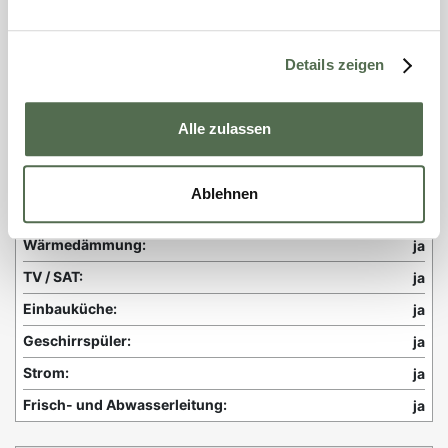
Küche (Anzahl):
1 Küche
Haustiere erlaubt:
nein
Details zeigen
Nichtraucher:
ja
Boot:
Motorboot
Alle zulassen
Technische Ausstattung
Ablehnen
Heizung:
Elektroheizung
Wärmedämmung:
ja
TV / SAT:
ja
Einbauküche:
ja
Geschirrspüler:
ja
Strom:
ja
Frisch- und Abwasserleitung:
ja