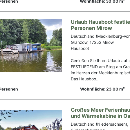
Personen
Wohnfläche: 30,00 m²
Urlaub Hausboot festli
Personen Mirow
Deutschland (Mecklenburg-Vo
Granzow, 17252 Mirow
Hausboot
Genießen Sie Ihren Urlaub auf
FESTLIEGEND am Steg am Gra
im Herzen der Mecklenburgisc
Das Hausboo...
Personen
Wohnfläche: 23,00 m²
Großes Meer Ferienhau
und Wärmekabine in Os
Deutschland (Niedersachsen),