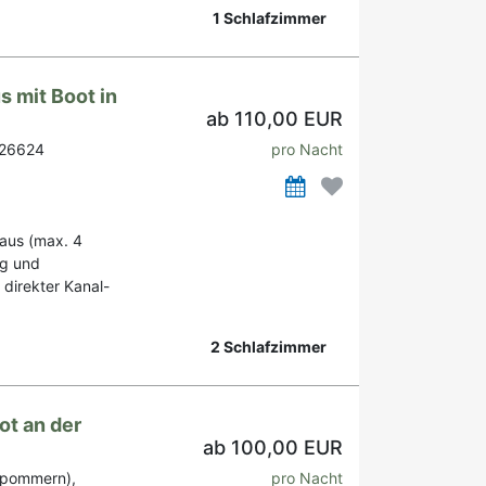
1 Schlafzimmer
 mit Boot in
ab 110,00 EUR
 26624
pro Nacht
haus (max. 4
eg und
n direkter Kanal-
2 Schlafzimmer
ot an der
ab 100,00 EUR
rpommern),
pro Nacht