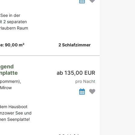
See in der
t 2 separaten
Urlaubern Raum
e: 90,00 m²
2 Schlafzimmer
egend
nplatte
ab 135,00 EUR
rpommern),
pro Nacht
 Mirow
 dem Hausboot
nzower See und
hen Seenplatte!