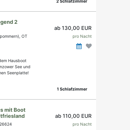
2 Schlafzimmer
egend 2
ab 130,00 EUR
rpommern), OT
pro Nacht
 dem Hausboot
nzower See und
hen Seenplatte!
1 Schlafzimmer
s mit Boot
tfriesland
ab 110,00 EUR
 26624
pro Nacht