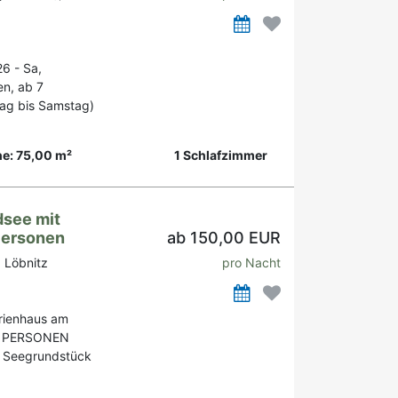
6 - Sa,
n, ab 7
ag bis Samstag)
e: 75,00 m²
1 Schlafzimmer
dsee mit
 Personen
ab 150,00 EUR
 Löbnitz
pro Nacht
erienhaus am
16 PERSONEN
n Seegrundstück