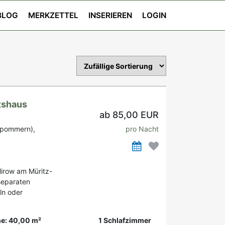
BLOG
MERKZETTEL
INSERIEREN
LOGIN
tshaus
ab 85,00 EUR
rpommern),
pro Nacht
irow am Müritz-
separaten
ln oder
e: 40,00 m²
1 Schlafzimmer