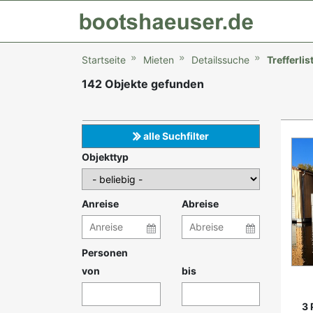
Startseite
Mieten
Detailssuche
Trefferlis
142 Objekte gefunden
Angebote
*
alle Suchfilter
Objekttyp
Anreise
Abreise
Personen
von
bis
3 