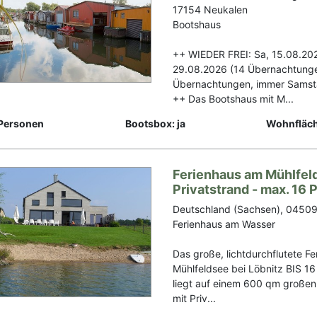
17154 Neukalen
Bootshaus
++ WIEDER FREI: Sa, 15.08.202
29.08.2026 (14 Übernachtunge
Übernachtungen, immer Samst
++ Das Bootshaus mit M...
Personen
Bootsbox: ja
Wohnfläch
Ferienhaus am Mühlfel
Privatstrand - max. 16
Deutschland (Sachsen), 04509
Ferienhaus am Wasser
Das große, lichtdurchflutete F
Mühlfeldsee bei Löbnitz BIS 
liegt auf einem 600 qm große
mit Priv...