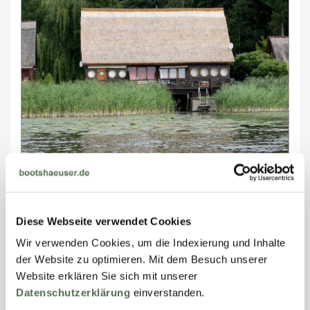
Bootshaus am Malchiner See mit Motorboot
ab 140 €/ Nacht
Deutschland (Mecklenburg-Vorpommern), Am See 24,
Diese Webseite verwendet Cookies
17166 Bristow
Wir verwenden Cookies, um die Indexierung und Inhalte
Bootshaus, einzeln stehend
der Website zu optimieren. Mit dem Besuch unserer
Unser Bootshaus am Malchiner See in der
Website erklären Sie sich mit unserer
Mecklenburgischen Schweiz mit 2 separaten
Datenschutzerklärung
einverstanden.
Schlafzimmern bietet max. 4 Urlaubern Raum für einen