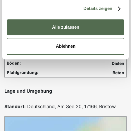
Strom:
Details zeigen
ja
Frisch- und Abwasserleitung:
ja
Alle zulassen
Baumaterial
Dachdeckung:
Reetdach, 2017 neu gedeckt
Ablehnen
Wände:
Vollholz
Böden:
Dielen
Pfahlgründung:
Beton
Lage und Umgebung
Standort:
Deutschland, Am See 20, 17166, Bristow