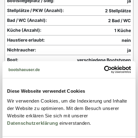
Bootsliegeplatz / Steg:
ja
Stellplätze / PKW (Anzahl):
2 Stellplätze
Bad / WC (Anzahl):
2 Bad / WC
Küche (Anzahl):
1 Küche
Haustiere erlaubt:
nein
Nichtraucher:
ja
Boot:
verschiedene Bootstypen
Technische Ausstattung
Heizung:
Zentralheizung
Diese Webseite verwendet Cookies
WLAN:
ja
Wir verwenden Cookies, um die Indexierung und Inhalte
TV / SAT:
ja
der Website zu optimieren. Mit dem Besuch unserer
Website erklären Sie sich mit unserer
Einbauküche:
ja
Datenschutzerklärung
einverstanden.
Waschmaschine:
ja
Geschirrspüler:
ja