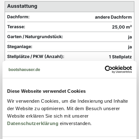
Ausstattung
Dachform:
andere Dachform
Terasse:
25,00 m²
Garten / Naturgrundstück:
ja
Steganlage:
ja
Stellplätze / PKW (Anzahl):
1 Stellplatz
Bad / WC (Anzahl):
1 Bad / WC
Küche (Anzahl):
1 Küche
Haustiere erlaubt:
ja
Diese Webseite verwendet Cookies
Nichtraucher:
ja
Wir verwenden Cookies, um die Indexierung und Inhalte
Boot:
Ruderboot
der Website zu optimieren. Mit dem Besuch unserer
Website erklären Sie sich mit unserer
Technische Ausstattung
Datenschutzerklärung
einverstanden.
Heizung:
Zentralheizung