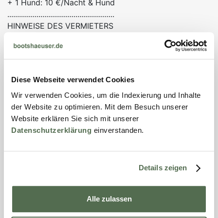
+ 1 Hund: 10 €/Nacht & Hund
.......................................................
HINWEISE DES VERMIETERS
• Anreise: 14 - 15 Uhr (oder nach Absprache)
• Abreise: bis 11 Uhr (oder nach Absprache)
• keine Kurtaxe
Boot:
Diese Webseite verwendet Cookies
Ausstattung Ferienhaus:
Wir verwenden Cookies, um die Indexierung und Inhalte
• 1 Ruderboot (Bootsbox in Bootshaus): Nutzung im
der Website zu optimieren. Mit dem Besuch unserer
Mietpreis inkl.
Website erklären Sie sich mit unserer
Datenschutzerklärung
einverstanden.
Kurzbeschreibung:
(alle Fakten zum Ferienobjekt auf einen Blick!)
Kontaktinformationen:
Details zeigen
Name:
Herr Kersten
Land:
Alle zulassen
Deutschland
Mobiltelefon:
0172 -933 44 60