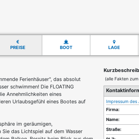
PREISE
BOOT
LAGE
Kurzbeschrei
ende Ferienhäuser", das absolut
(alle Fakten zum 
Wasser schwimmen! Die FLOATING
Kontaktinfor
e Annehmlichkeiten eines
eren Urlaubsgefühl eines Bootes auf
Impressum des 
Firma:
Name:
sphäre im geräumigen,
Straße:
 Sie das Lichtspiel auf dem Wasser
 dem Balkon. Bereits beim Blick aus dem