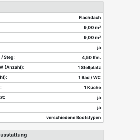
Flachdach
9,00 m²
9,00 m²
ja
 / Steg:
4,50 lfm.
KW (Anzahl):
1 Stellplatz
hl):
1 Bad / WC
:
1 Küche
bt:
ja
ja
verschiedene Bootstypen
usstattung