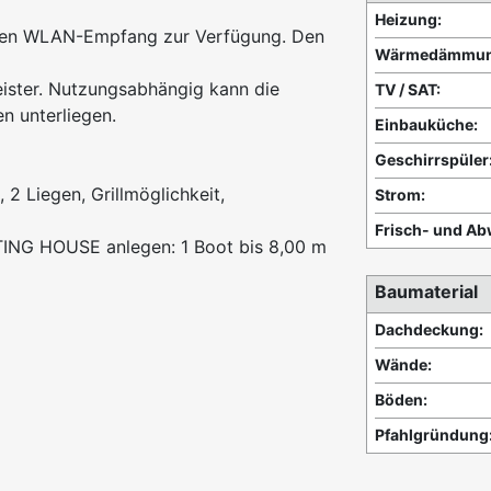
Heizung:
afen WLAN-Empfang zur Verfügung. Den
Wärmedämmun
ister. Nutzungsabhängig kann die
TV / SAT:
 unterliegen.
Einbauküche:
Geschirrspüler
 2 Liegen, Grillmöglichkeit,
Strom:
Frisch- und Ab
TING HOUSE anlegen: 1 Boot bis 8,00 m
Baumaterial
Dachdeckung:
Wände:
Böden:
Pfahlgründung