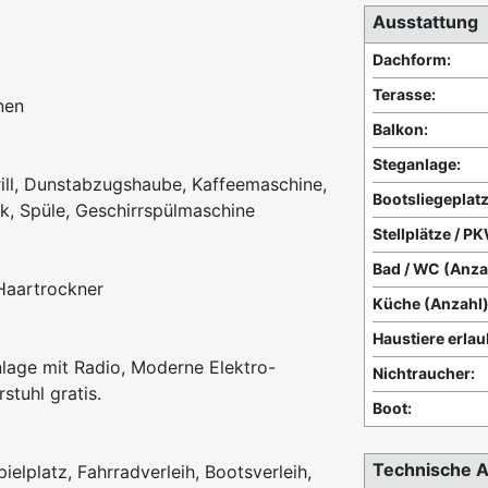
Ausstattung
Dachform:
Terasse:
nen
Balkon:
Steganlage:
rill, Dunstabzugshaube, Kaffeemaschine,
Bootsliegeplatz
nk, Spüle, Geschirrspülmaschine
Stellplätze / P
Bad / WC (Anza
Haartrockner
Küche (Anzahl)
Haustiere erlau
lage mit Radio, Moderne Elektro-
Nichtraucher:
stuhl gratis.
Boot:
Technische A
elplatz, Fahrradverleih, Bootsverleih,