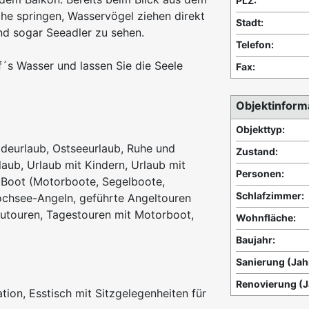
PLZ:
che springen, Wasservögel ziehen direkt
Stadt:
ind sogar Seeadler zu sehen.
Telefon:
f´s Wasser und lassen Sie die Seele
Fax:
Objektinform
Objekttyp:
deurlaub, Ostseeurlaub, Ruhe und
Zustand:
aub, Urlaub mit Kindern, Urlaub mit
Personen:
t Boot (Motorboote, Segelboote,
Schlafzimmer:
ochsee-Angeln, geführte Angeltouren
anutouren, Tagestouren mit Motorboot,
Wohnfläche:
Baujahr:
Sanierung (Jah
Renovierung (J
on, Esstisch mit Sitzgelegenheiten für