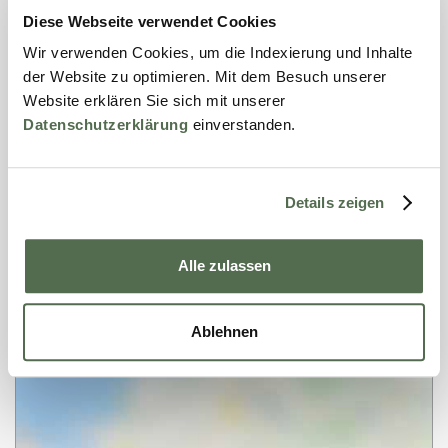
Baumaterial
Diese Webseite verwendet Cookies
Dachdeckung:
Leichtmetall in Dachsteinoptik
Wir verwenden Cookies, um die Indexierung und Inhalte
Wände:
Vollholz
der Website zu optimieren. Mit dem Besuch unserer
Website erklären Sie sich mit unserer
Böden:
Linoleum
Datenschutzerklärung
einverstanden.
Pfahlgründung:
Holz
Lage und Umgebung
Details zeigen
Standort:
Deutschland, 17252, Mirow
Alle zulassen
Ablehnen