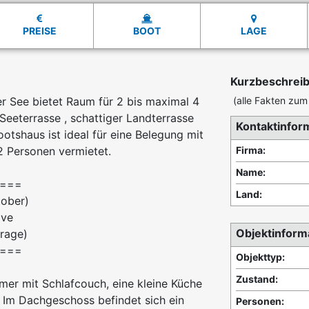
PREISE
BOOT
LAGE
Kurzbeschrei
 See bietet Raum für 2 bis maximal 4
(alle Fakten zum 
Seeterrasse , schattiger Landterrasse
Kontaktinfor
otshaus ist ideal für eine Belegung mit
 Personen vermietet.
Firma:
Name:
===
Land:
tober)
ive
Objektinform
frage)
===
Objekttyp:
Zustand:
er mit Schlafcouch, eine kleine Küche
 Im Dachgeschoss befindet sich ein
Personen: