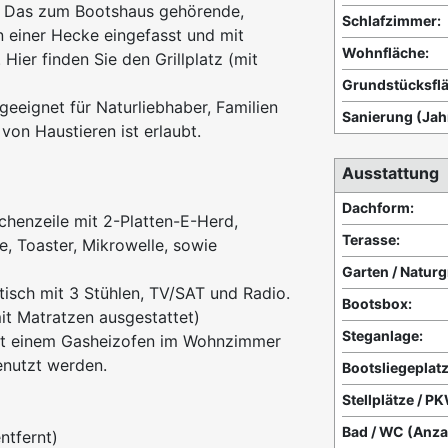
. Das zum Bootshaus gehörende,
Schlafzimmer:
n einer Hecke eingefasst und mit
Wohnfläche:
ier finden Sie den Grillplatz (mit
Grundstücksflä
eeignet für Naturliebhaber, Familien
Sanierung (Jah
von Haustieren ist erlaubt.
Ausstattung
Dachform:
chenzeile mit 2-Platten-E-Herd,
Terasse:
e, Toaster, Mikrowelle, sowie
Garten / Natur
tisch mit 3 Stühlen, TV/SAT und Radio.
Bootsbox:
t Matratzen ausgestattet)
Steganlage:
it einem Gasheizofen im Wohnzimmer
enutzt werden.
Bootsliegeplatz
Stellplätze / P
Bad / WC (Anza
ntfernt)