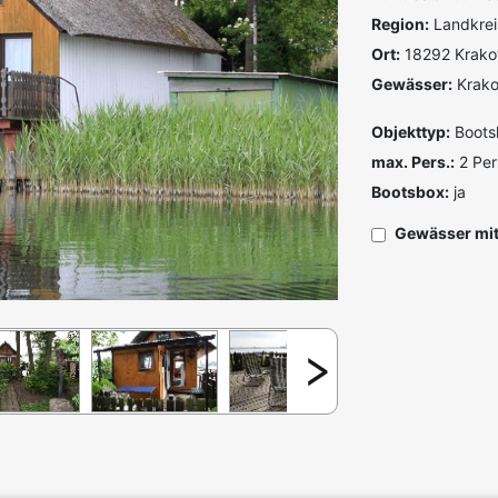
Region:
Landkrei
Ort:
18292 Krak
Gewässer:
Krak
Objekttyp:
Boots
max. Pers.:
2 Pe
Bootsbox:
ja
Gewässer mit