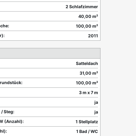
2 Schlafzimmer
40,00 m²
che:
100,00 m²
r):
2011
Satteldach
31,00 m²
grundstück:
100,00 m²
3 m x 7 m
ja
 / Steg:
ja
KW (Anzahl):
1 Stellplatz
hl):
1 Bad / WC