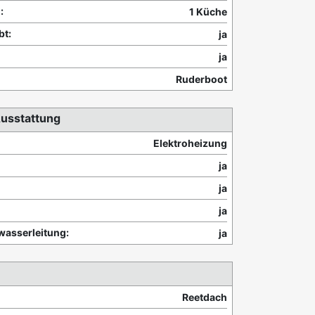
:
1 Küche
bt:
ja
ja
Ruderboot
usstattung
Elektroheizung
ja
ja
ja
wasserleitung:
ja
Reetdach