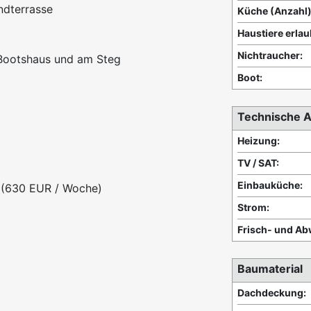
ndterrasse
Küche (Anzahl)
Haustiere erlau
Nichtraucher:
 Bootshaus und am Steg
Boot:
Technische A
Heizung:
TV / SAT:
Einbauküche:
t (630 EUR / Woche)
Strom:
Frisch- und Ab
Baumaterial
Dachdeckung: