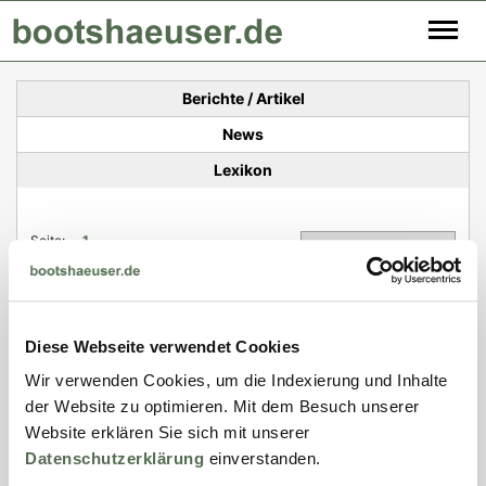
Berichte / Artikel
News
Lexikon
Seite:
1
Folgene Beiträge wurden zum Schlagwort
'undefined'
gefunden:
Diese Webseite verwendet Cookies
01.08.2012
Wir verwenden Cookies, um die Indexierung und Inhalte
Ein Haus für Boot und Mensch
der Website zu optimieren. Mit dem Besuch unserer
In ihrem Wirtschaftsteil hat sich die Frankfurter
Website erklären Sie sich mit unserer
Allgemeine Zeitung am 1.
Datenschutzerklärung
einverstanden.
mehr...