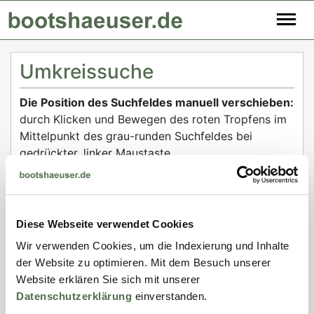
Umkreissuche
Die Position des Suchfeldes manuell verschieben:
durch Klicken und Bewegen des roten Tropfens im
Mittelpunkt des grau-runden Suchfeldes bei
gedrückter, linker Maustaste.
Alternativ - die Position des Suchfeldes per
Dateneingabe verschieben:
durch Dateneingabe im Suchfelder "Land / Region /
Diese Webseite verwendet Cookies
Ort" oberhalb der Karte.
Wir verwenden Cookies, um die Indexierung und Inhalte
(Beispiel: Eingabe "Marseille". Unter dem
der Website zu optimieren. Mit dem Besuch unserer
Eingabefeld werden Vorschläge eingeblendet.
Website erklären Sie sich mit unserer
Sobald der richtige Vorschlag angezeigt wird,
Datenschutzerklärung
einverstanden.
diesen durch anklicken auswählen. Das Suchfeld