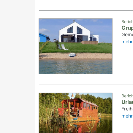
Beric
Gru
Geme
mehr.
Beric
Urla
Freih
mehr.